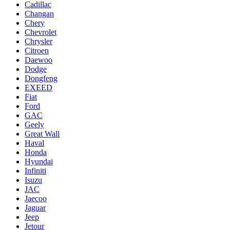
Cadillac
Changan
Chery
Chevrolet
Chrysler
Citroen
Daewoo
Dodge
Dongfeng
EXEED
Fiat
Ford
GAC
Geely
Great Wall
Haval
Honda
Hyundai
Infiniti
Isuzu
JAC
Jaecoo
Jaguar
Jeep
Jetour