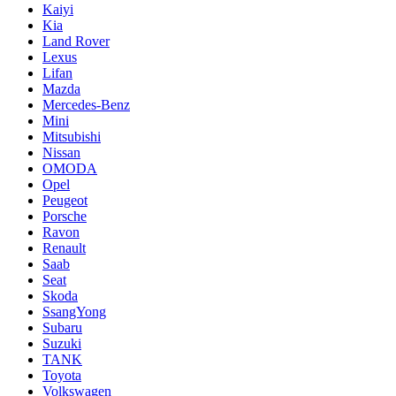
Kaiyi
Kia
Land Rover
Lexus
Lifan
Mazda
Mercedes-Benz
Mini
Mitsubishi
Nissan
OMODA
Opel
Peugeot
Porsche
Ravon
Renault
Saab
Seat
Skoda
SsangYong
Subaru
Suzuki
TANK
Toyota
Volkswagen