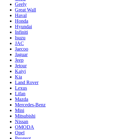
Geely
Great Wall
Haval
Honda
Hyundai
Infiniti
Isuzu
JAC
Jaecoo
Jaguar
Jeep
Jetour
Kaiyi
Kia
Land Rover
Lexus
Lifan
Mazda
Mercedes-Benz
Mini
Mitsubishi
Nissan
OMODA
Opel
Peugeot