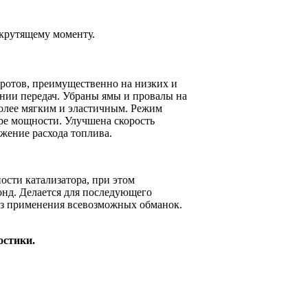
крутящему моменту.
оротов, преимущественно на низких и
ении передач. Убраны ямы и провалы на
 более мягким и эластичным. Режим
ре мощности. Улучшена скорость
ижение расхода топлива.
ости катализатора, при этом
онд. Делается для последующего
без применения всевозможных обманок
.
остики.