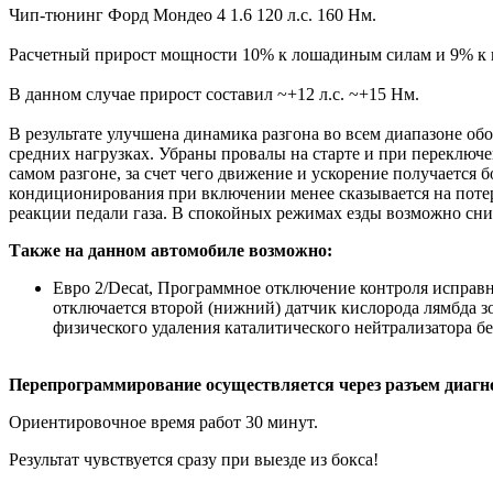
Чип-тюнинг Форд Мондео 4 1.6 120 л.с. 160 Нм.
Расчетный прирост мощности 10% к лошадиным силам и 9% к 
В данном случае прирост составил ~+12 л.с. ~+15 Нм.
В результате улучшена динамика разгона во всем диапазоне об
средних нагрузках. Убраны провалы на старте и при переключ
самом разгоне, за счет чего движение и ускорение получается
кондиционирования при включении менее сказывается на поте
реакции педали газа. В спокойных режимах езды возможно сн
Также на данном автомобиле возможно:
Евро 2/Decat, Программное отключение контроля исправн
отключается второй (нижний) датчик кислорода лямбда з
физического удаления каталитического нейтрализатора 
Перепрограммирование осуществляется через разъем диагн
Ориентировочное время работ 30 минут.
Результат чувствуется сразу при выезде из бокса!