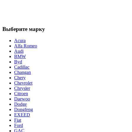
Выберите марку
Acura
Alfa Romeo
Audi
BMW
Byd
Cadillac
Changan
Chery
Chevrolet
Chrysler
Citroen
Daewoo
Dodge
Dongfeng
EXEED
Fiat
Ford
GAC