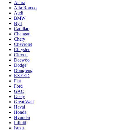
Acura
Alfa Romeo
Audi
BMW
Byd
Cadillac
Changan
Chery
Chevrolet
Chrysler
Citroen
Daewoo
Dodge
Dongfeng
EXEED
Fiat
Ford
GAC
Geely
Great Wall
Haval
Honda
Hyundai
Infiniti
Isuzu