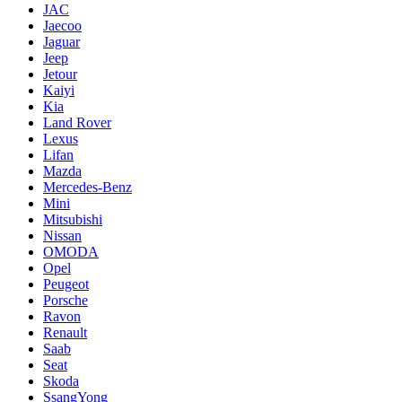
JAC
Jaecoo
Jaguar
Jeep
Jetour
Kaiyi
Kia
Land Rover
Lexus
Lifan
Mazda
Mercedes-Benz
Mini
Mitsubishi
Nissan
OMODA
Opel
Peugeot
Porsche
Ravon
Renault
Saab
Seat
Skoda
SsangYong