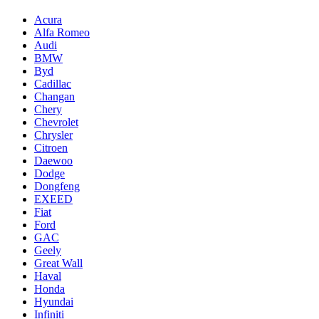
Acura
Alfa Romeo
Audi
BMW
Byd
Cadillac
Changan
Chery
Chevrolet
Chrysler
Citroen
Daewoo
Dodge
Dongfeng
EXEED
Fiat
Ford
GAC
Geely
Great Wall
Haval
Honda
Hyundai
Infiniti