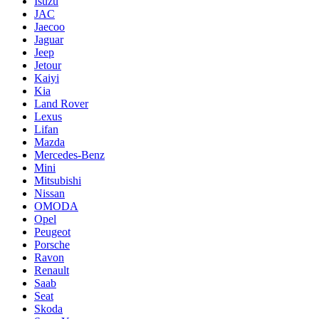
Isuzu
JAC
Jaecoo
Jaguar
Jeep
Jetour
Kaiyi
Kia
Land Rover
Lexus
Lifan
Mazda
Mercedes-Benz
Mini
Mitsubishi
Nissan
OMODA
Opel
Peugeot
Porsche
Ravon
Renault
Saab
Seat
Skoda