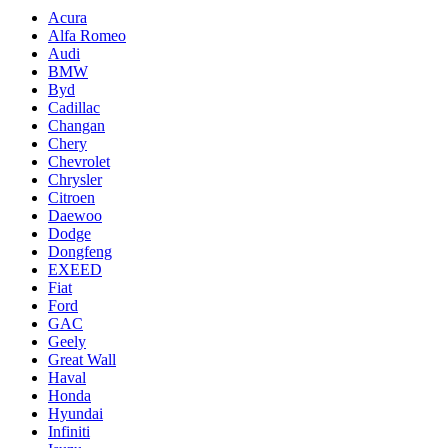
Acura
Alfa Romeo
Audi
BMW
Byd
Cadillac
Changan
Chery
Chevrolet
Chrysler
Citroen
Daewoo
Dodge
Dongfeng
EXEED
Fiat
Ford
GAC
Geely
Great Wall
Haval
Honda
Hyundai
Infiniti