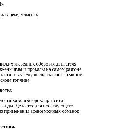
Нм.
рутящему моменту.
изких и средних оборотах двигателя.
ажены ямы и провалы на самом разгоне,
 эластичным. Улучшена скорость реакции
схода топлива.
аботы:
ости катализаторов, при этом
 зонды. Делается для последующего
без применения всевозможных обманок.
остики.