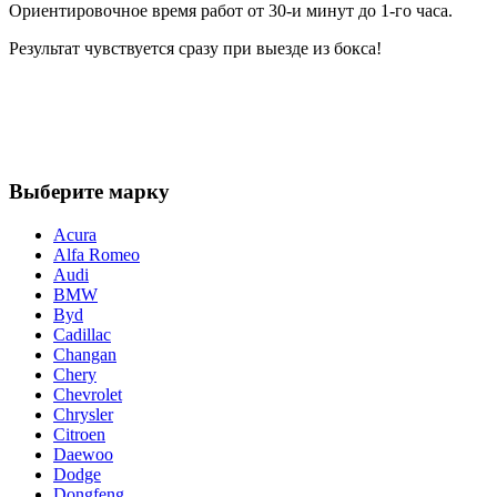
Ориентировочное время работ от 30-и минут до 1-го часа.
Результат чувствуется сразу при выезде из бокса!
Выберите марку
Acura
Alfa Romeo
Audi
BMW
Byd
Cadillac
Changan
Chery
Chevrolet
Chrysler
Citroen
Daewoo
Dodge
Dongfeng