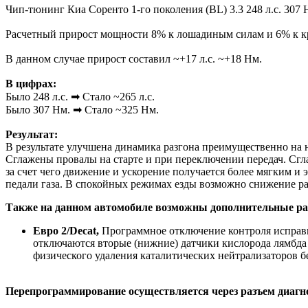
Чип-тюнинг Киа Соренто 1-го поколения (BL) 3.3 248 л.с. 307 
Расчетный прирост мощности 8% к лошадиным силам и 6% к к
В данном случае прирост составил ~+17 л.с. ~+18 Нм.
В цифрах:
Было 248 л.с. ➡ Стало ~265 л.с.
Было 307 Нм. ➡ Стало ~325 Нм.
Результат:
В результате улучшена динамика разгона преимущественно на н
Сглажены провалы на старте и при переключении передач. Сгл
за счет чего движение и ускорение получается более мягким и
педали газа. В спокойных режимах езды возможно снижение ра
Также на данном автомобиле возможны дополнительные р
Евро 2/Decat,
Программное отключение контроля исправн
отключаются вторые (нижние) датчики кислорода лямбда
физического удаления каталитических нейтрализаторов 
Перепрограммирование осуществляется через разъем диагн