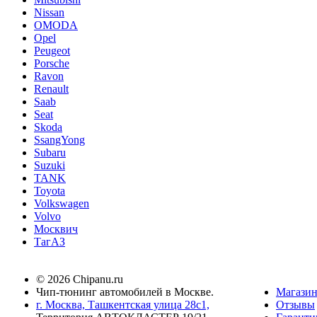
Nissan
OMODA
Opel
Peugeot
Porsche
Ravon
Renault
Saab
Seat
Skoda
SsangYong
Subaru
Suzuki
TANK
Toyota
Volkswagen
Volvo
Москвич
ТагАЗ
© 2026 Chipanu.ru
Чип-тюнинг автомобилей в Москве.
Магази
г. Москва, Ташкентская улица 28с1,
Отзывы