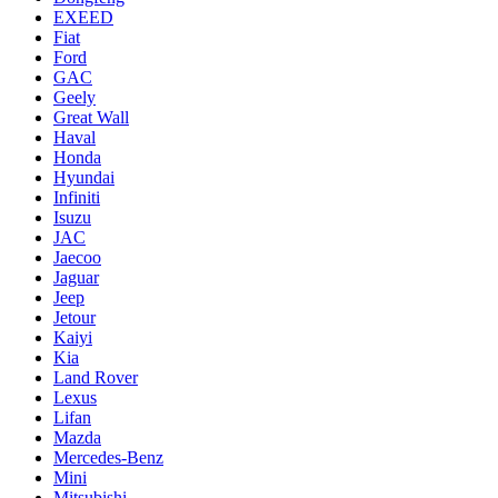
EXEED
Fiat
Ford
GAC
Geely
Great Wall
Haval
Honda
Hyundai
Infiniti
Isuzu
JAC
Jaecoo
Jaguar
Jeep
Jetour
Kaiyi
Kia
Land Rover
Lexus
Lifan
Mazda
Mercedes-Benz
Mini
Mitsubishi