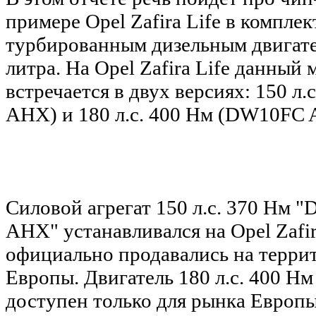
примере
Opel Zafira Life в комплек
турбированным дизельным двигате
литра.
На
Opel Zafira Life
данный м
встречается в двух версиях:
150 л.с
AHX) и 180 л.с. 400 Нм (
DW10FC 
Силовой агрегат
150 л.с. 370 Нм
"
AHX"
устанавливался на
Opel Zafir
официально продавались на терри
Европы. Двигатель
180 л.с. 400 Нм
доступен только для рынка Европ