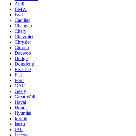
Audi
BMW
Byd
Cadillac
Changan
Chery
Chevrolet
Chrysler
Citroen
Daewoo
Dodge
Dongfeng
EXEED
Fiat
Ford
GAC
Geely
Great Wall
Haval
Honda
Hyundai
Infiniti
Isuzu
JAC
Jaecoo